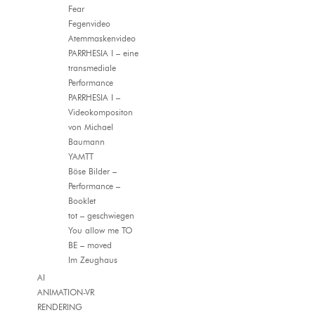
Fear
Fegenvideo
Atemmaskenvideo
PARRHESIA I – eine
transmediale
Performance
PARRHESIA I –
Videokompositon
von Michael
Baumann
YAMTT
Böse Bilder –
Performance –
Booklet
tot – geschwiegen
You allow me TO
BE – moved
Im Zeughaus
AI
ANIMATION-VR
RENDERING