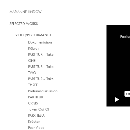
MARIANNE LINDOW
SELECTED WORKS
VIDEO/PERFORMANCE
Dokumentation
Köbrati
PARTITUR – Take
ONE
PARTITUR – Take
TWO
PARTITUR – Take
THREE
Podiumsdiskussion
PARTITUR
CRISIS
Taken Out Of
PARRHESIA
Krücken
Fear-Video