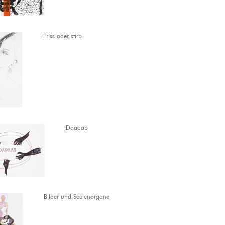
Friss oder stirb
Daadab
Bilder und Seelenorgane