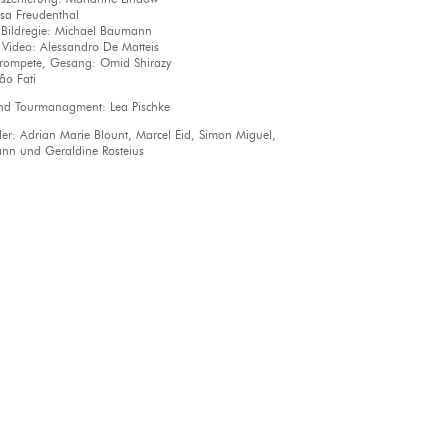
isa Freudenthal
 Bildregie: Michael Baumann
 Video: Alessandro De Matteis
Trompete, Gesang: Omid Shirazy
ão Fati
nd Tourmanagment: Lea Pischke
ller: Adrian Marie Blount, Marcel Eid, Simon Miguel,
nn und Geraldine Rosteius