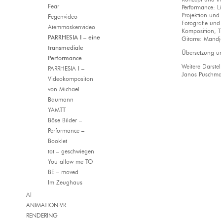
Fear
Performance: L
Projektion und
Fegenvideo
Fotografie und
Atemmaskenvideo
Komposition, 
PARRHESIA I – eine
Gitarre: Mandj
transmediale
Übersetzung u
Performance
Weitere Darste
PARRHESIA I –
Janos Puschma
Videokompositon
von Michael
Baumann
YAMTT
Böse Bilder –
Performance –
Booklet
tot – geschwiegen
You allow me TO
BE – moved
Im Zeughaus
AI
ANIMATION-VR
RENDERING