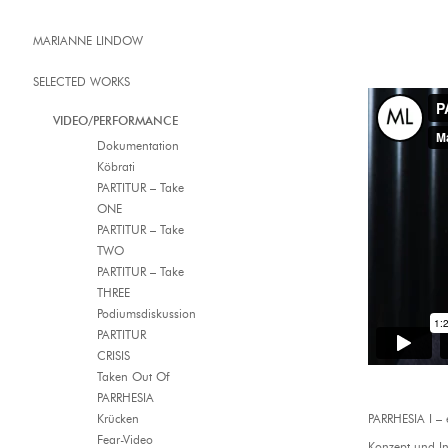
MARIANNE LINDOW
SELECTED WORKS
VIDEO/PERFORMANCE
Dokumentation
Köbrati
PARTITUR – Take
ONE
PARTITUR – Take
TWO
PARTITUR – Take
THREE
Podiumsdiskussion
PARTITUR
CRISIS
Taken Out Of
PARRHESIA
Krücken
PARRHESIA I – 
Fear-Video
Konzept und I