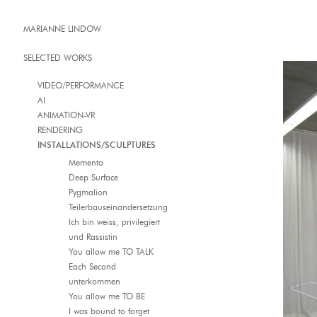
MARIANNE LINDOW
SELECTED WORKS
VIDEO/PERFORMANCE
AI
ANIMATION-VR
RENDERING
INSTALLATIONS/SCULPTURES
Memento
Deep Surface
Pygmalion
Teilerbauseinandersetzung
Ich bin weiss, privilegiert
und Rassistin
You allow me TO TALK
Each Second
unterkommen
You allow me TO BE
I was bound to forget