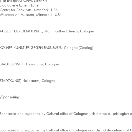
THE INTERNATIONAL LIBRARY:
Stadtgalerie Lünen, Lünen
Center for Book Arts, New York, USA
Weisman Art Museum, Minnesota, USA
AUSZEIT DER DEMOKRATIE, Martin-Luther Church, Cologne
KÖLNER KÜNSTLER GEGEN RASSISMUS, Cologne (Catalog)
STADTKUNST II, Heliosturm, Cologne
STADTKUNST, Heliosturm, Cologne
p/Sponsoring
Sponsored and supported by Cultural office of Cologne: „Ich bin weiss, privilegiert u
Sponsored and supported by Cultural office of Cologne and District department of