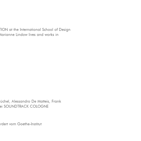
N at the International School of Design
 Marianne Lindow lives and works in
üchel, Alessandro De Matteis, Frank
nd bei SOUNDTRACK COLOGNE
rdert vom Goethe-Institut