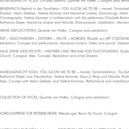
MUSEUMSNACHT KÖLN, UNTERKOMMEN, Quartier am Hafen, Cologne (solo exhibit
(RH)EINFACH-Festival in der TanzFaktur, YOU ALLOW ME TO BE – moved, Tanzinstalla
Director: Malin Gebken, Valérie Kommer and Marianne Lindow; Dramaturgy: Mali
Choreography: Valérie Kommer in collaboration with the performers Charlotte Broh
Katharina Geyer, Marianne Lindow and Niloufar Shahisavandi; Installation: Marian
MEINE GEFLÜCHTETEN, Quartier am Hafen, Cologne (solo exhibition)
TOT – GESCHWIEGEN – GESTERN – HEUTE – MORGEN, Parallel zur ART COLOGNE, 
exhibition); Concept and performance: Marianne Lindow; Video and sound: Alessan
MALE DEINE GESCHICHTE – VISIONEN UND TRÄUME VON FLÜCHTLINGEN, Outdoor Ins
Church, Cologne; Idea, Concept, Realization and Artist Director
MUSEUMSNACHT KÖLN, YOU ALLOW ME TO BE – moved, Tanzinstallation, Try-Outs 
Katharina Geyer, Lisa Freudenthal, Valérie Kommer, Shan-Li Peng und Niloufar Sha
Idea, Concept with Malin Gebken and Valérie Kommer, Performance and Installatio
COLLECTION OF FACES, Quartier am Hafen, Cologne (solo exhibition)
VORZUGSPREISE FÜR PETERSBURGER, Petersburger Raum für Kunst, Cologne