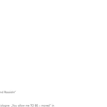
nd Rassistin“
 Cologne: „You allow me TO BE – moved“ in