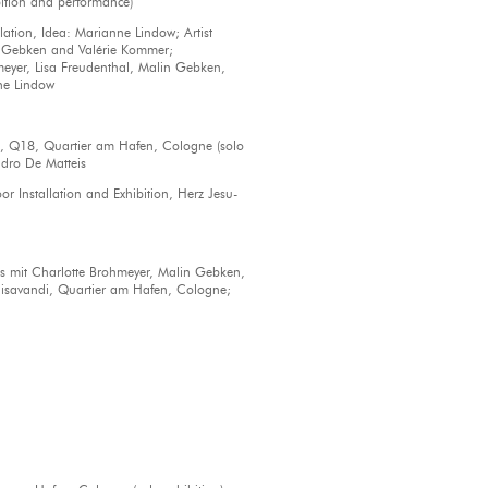
ion and performance)
tion, Idea: Marianne Lindow; Artist
n Gebken and Valérie Kommer;
meyer, Lisa Freudenthal, Malin Gebken,
ne Lindow
Q18, Quartier am Hafen, Cologne (solo
dro De Matteis
tallation and Exhibition, Herz Jesu-
mit Charlotte Brohmeyer, Malin Gebken,
hisavandi, Quartier am Hafen, Cologne;
n