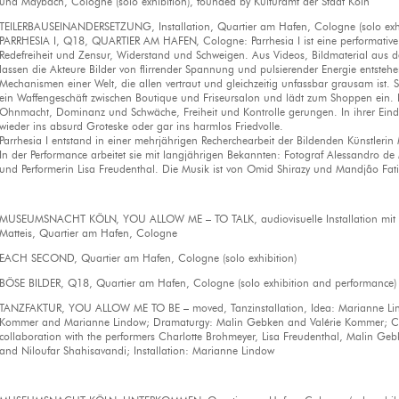
und Maybach, Cologne (solo exhibition), founded by Kulturamt der Stadt Köln
TEILERBAUSEINANDERSETZUNG, Installation, Quartier am Hafen, Cologne (solo exhi
PARRHESIA I, Q18, QUARTIER AM HAFEN, Cologne: Parrhesia I ist eine performative 
Redefreiheit und Zensur, Widerstand und Schweigen. Aus Videos, Bildmaterial aus 
lassen die Akteure Bilder von flirrender Spannung und pulsierender Energie entstehe
Mechanismen einer Welt, die allen vertraut und gleichzeitig unfassbar grausam ist. So 
ein Waffengeschäft zwischen Boutique und Friseursalon und lädt zum Shoppen ein.
Ohnmacht, Dominanz und Schwäche, Freiheit und Kontrolle gerungen. In ihrer Eindri
wieder ins absurd Groteske oder gar ins harmlos Friedvolle.
Parrhesia I entstand in einer mehrjährigen Recherchearbeit der Bildenden Künstleri
In der Performance arbeitet sie mit langjährigen Bekannten: Fotograf Alessandro d
und Performerin Lisa Freudenthal. Die Musik ist von Omid Shirazy und Mandjão Fati.
MUSEUMSNACHT KÖLN, YOU ALLOW ME – TO TALK, audiovisuelle Installation mit
Matteis, Quartier am Hafen, Cologne
EACH SECOND, Quartier am Hafen, Cologne (solo exhibition)
BÖSE BILDER, Q18, Quartier am Hafen, Cologne (solo exhibition and performance)
TANZFAKTUR, YOU ALLOW ME TO BE – moved, Tanzinstallation, Idea: Marianne Lindo
Kommer and Marianne Lindow; Dramaturgy: Malin Gebken and Valérie Kommer; Ch
collaboration with the performers Charlotte Brohmeyer, Lisa Freudenthal, Malin G
and Niloufar Shahisavandi; Installation: Marianne Lindow