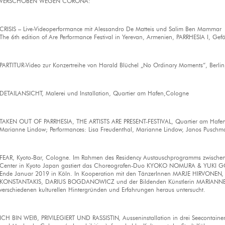
VERSCHOBEN WEGEN CORONA:
CRISIS – Live-Videoperformance mit Alessandro De Matteis und Salim Ben Mammar
The 6th edition of Are Performance Festival in Yerevan, Armenien, PARRHESIA I, Gefö
PARTITUR-Video zur Konzertreihe von Harald Blüchel „No Ordinary Moments“, Berlin
DETAILANSICHT, Malerei und Installation, Quartier am Hafen,Cologne
TAKEN OUT OF PARRHESIA, THE ARTISTS ARE PRESENT-FESTIVAL, Quartier am Hafen
Marianne Lindow; Performances: Lisa Freudenthal, Marianne Lindow, Janos Puschm
FEAR, Kyoto-Bar, Cologne. Im Rahmen des Residency Austauschprogramms zwischen
Center in Kyoto Japan gastiert das Choreografen-Duo KYOKO NOMURA & YUKI 
Ende Januar 2019 in Köln. In Kooperation mit den TänzerInnen MARJE HIRVONE
KONSTANTAKIS, DARIUS BOGDANOWICZ und der Bildenden Künstlerin MARIANNE
verschiedenen kulturellen Hintergründen und Erfahrungen heraus untersucht.
ICH BIN WEIß, PRIVILEGIERT UND RASSISTIN, Ausseninstallation in drei Seecontain