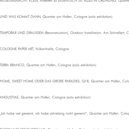
MUSEUMSNACHT KÖLN, Arbeiten zu EIGENTLICH IST ALLES IN ORDNUNG, Quartier a
UND WAS KOMMT DANN, Quartier am Hafen, Cologne (solo exhibition)
TEMPORÄR UND DRAUSSEN (Reconstruction), Outdoor Installation, Am Schnellert, Co
COLOGNE PAPER ART, Vulkanhalle, Cologne
TERRA BRANCO, Quartier am Hafen, Cologne (solo exhibition)
HOME, SWEET HOME ODER DAS GROßE PARADIES, Q18, Quartier am Hafen, Cologne
ANGUSTIAE, Quartier am Hafen, Cologne (solo exhibition)
„Ich habe viel geweint, ich habe jahrelang nicht geweint“, Quartier am Hafen, Colog