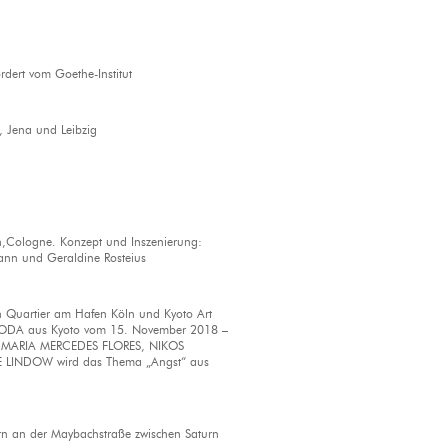
rdert vom Goethe-Institut
, Jena und Leibzig
,Cologne. Konzept und Inszenierung:
ann und Geraldine Rosteius
 Quartier am Hafen Köln und Kyoto Art
GODA aus Kyoto vom 15. November 2018 –
N, MARIA MERCEDES FLORES, NIKOS
 LINDOW wird das Thema „Angst“ aus
ern an der Maybachstraße zwischen Saturn