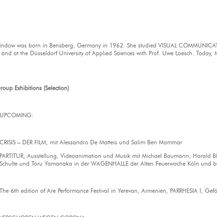
indow was born in Bensberg, Germany in 1962. She studied VISUAL COMMUNICATIO
and at the Düsseldorf University of Applied Sciences with Prof. Uwe Loesch. Today,
oup Exhibitions (Selection)
UPCOMING:
CRISIS – DER FILM, mit Alessandro De Matteis und Salim Ben Mammar
PARTITUR, Ausstellung, Videoanimation und Musik mit Michael Baumann, Harald Bl
Schulte und Toru Yamanaka in der WAGENHALLE der Alten Feuerwache Köln u
The 6th edition of Are Performance Festival in Yerevan, Armenien, PARRHESIA I, Gefö