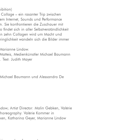
bition)
Collage – ein rasanter Trip zwischen
dem Internet, Sounds und Performance
n. Sie konfrontieren die Zuschauer mit
findet sich in aller Selbstverständlichkeit
 In zehn Collagen wird um Macht und
nglichkeit wandeln sich die Bilder immer
n Marianne Lindow.
e Matteis, Medienkünstler Michael Baumann
 Text: Judith Mayer
 Michael Baumann und Alessandro De
w; Artist Director: Malin Gebken, Valérie
oreography: Valérie Kommer in
ebken, Katharina Geyer, Marianne Lindow