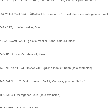
BILDER UND SEELENORGANE, Quartier am Hafen, Cologne (solo exhibition)
DU WEIßT, WAS GUT FÜR MICH IST, Studio 137, in collaboration with galerie moeller
PARADIES, galerie moeller, Bonn
ZUCKERSCHLECKEN, galerie moeller, Bonn (solo exhibition)
FAMILIE, Schloss Gnadenthal, Kleve
TO THE PEOPLE OF BISSAU CITY, galerie moeller, Bonn (solo exhibition)
TABLEAUX (I – IX), Volksgartenstraße 14, Cologne, (solo exhibition)
TEATIME XIII, Stadtgarten Köln, (solo exhibition)